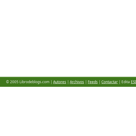
© 2005 Librodeblogs.com |
Autores
|
Archivos
|
Feeds
|
Contactar
| Edita
ESI