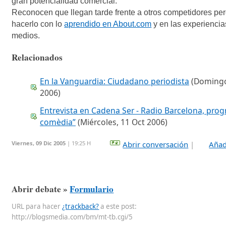
gran potencialidad comercial.
Reconocen que llegan tarde frente a otros competidores per
hacerlo con lo
aprendido en About.com
y en las experiencia
medios.
Relacionados
En la Vanguardia: Ciudadano periodista
(Domingo
2006)
Entrevista en Cadena Ser - Radio Barcelona, prog
comèdia”
(Miércoles, 11 Oct 2006)
Viernes, 09 Dic 2005
| 19:25 H
Abrir conversación
|
Añadi
Abrir debate »
Formulario
URL para hacer
¿trackback?
a este post:
http://blogsmedia.com/bm/mt-tb.cgi/5